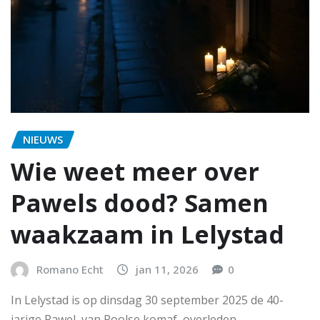
NIEUWS
Wie weet meer over
Pawels dood? Samen
waakzaam in Lelystad
Romano Echt
jan 11, 2026
0
In Lelystad is op dinsdag 30 september 2025 de 40-
jarige Pawel, van Poolse komaf, overleden