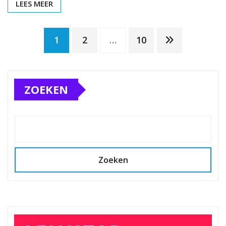
LEES MEER
Berichten
1
2
…
10
paginering
ZOEKEN
Zoeken