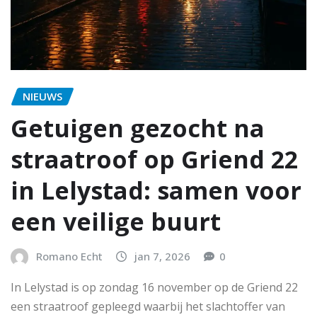
NIEUWS
Getuigen gezocht na
straatroof op Griend 22
in Lelystad: samen voor
een veilige buurt
Romano Echt
jan 7, 2026
0
In Lelystad is op zondag 16 november op de Griend 22
een straatroof gepleegd waarbij het slachtoffer van