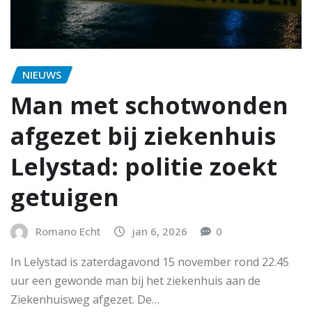
NIEUWS
Man met schotwonden
afgezet bij ziekenhuis
Lelystad: politie zoekt
getuigen
Romano Echt
jan 6, 2026
0
In Lelystad is zaterdagavond 15 november rond 22.45
uur een gewonde man bij het ziekenhuis aan de
Ziekenhuisweg afgezet. De…