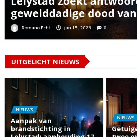
etuigen en
Getuigen gez
de Wogmeer i
Romano Echt
jan 14,
UITGELICHT NIEUWS
NIEUWS
NIEUWS
Aanpak van
brandstichting in
Getuig
Lelystad: aanhouding 17-
twee ex