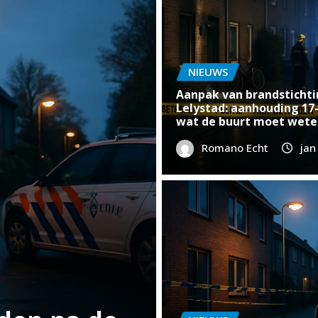
NIEUWS
Aanpak van brandstichti
Lelystad: aanhouding 17-
wat de buurt moet wete
Romano Echt
jan
N
A