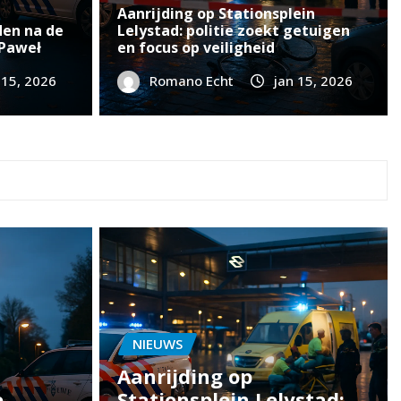
elystad: aanhouding 17-ja
Aanrijding op Stationsplein
at de buurt moet weten
den na de
Lelystad: politie zoekt getuigen
 Paweł
en focus op veiligheid
 15, 2026
Romano Echt
jan 16, 2026
Romano Echt
0
jan 15, 2026
NIEUWS
Aanrijding op
e
Stationsplein Lelystad: