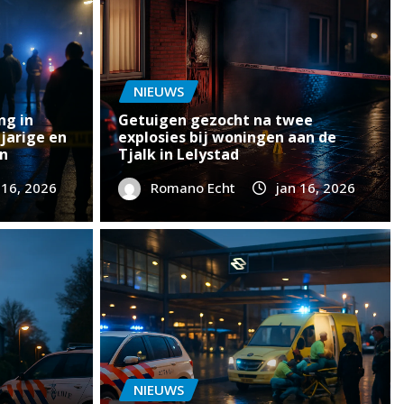
NIEUWS
ng in
Getuigen gezocht na twee
jarige en
explosies bij woningen aan de
n
Tjalk in Lelystad
 16, 2026
Romano Echt
jan 16, 2026
IEUWS
anpak van brandstichting
NIEUWS