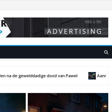
splein Lelystad: politie zoekt getuigen en focus op veilig