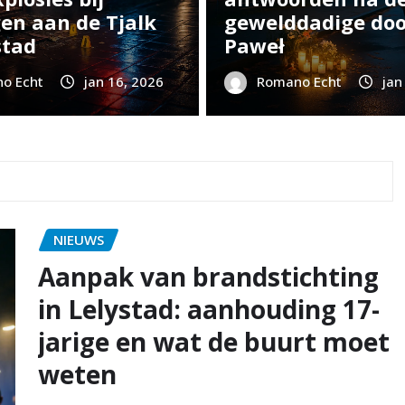
en aan de Tjalk
gewelddadige do
stad
Paweł
o Echt
jan 16, 2026
Romano Echt
jan
NIEUWS
Aanpak van brandstichting
in Lelystad: aanhouding 17-
jarige en wat de buurt moet
weten