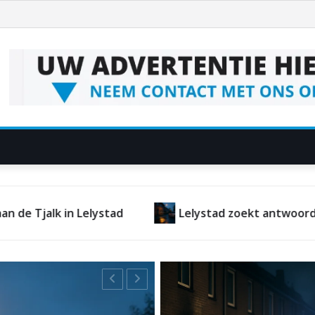
welddadige dood van Paweł
Aanrijding op Station