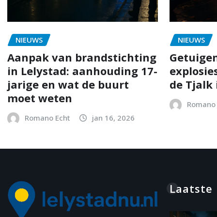
NIEUWS
NIEUWS
Aanpak van brandstichting
Getuigen
in Lelystad: aanhouding 17-
explosie
jarige en wat de buurt
de Tjalk 
moet weten
Romano 
Romano Echt
jan 16, 2026
Laatste