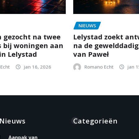
NIEUWS
 gezocht na twee
Lelystad zoekt an
s bij woningen aan
na de gewelddadig
in Lelystad
van Paweł
Echt
jan 16, 2026
Romano Echt
jan 1
 Nieuws
Categorieën
Aanpak van