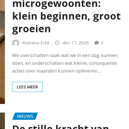
microgewoonten:
klein beginnen, groot
groeien
Romano Echt
dec 17, 2025
0
We overschatten vaak wat we in een dag kunnen
doen, en onderschatten wat kleine, consequente
acties over maanden kunnen opleveren.…
LEES MEER
NIEUWS
De stille kracht van