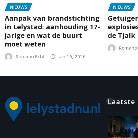
NIEUWS
NIEUWS
Aanpak van brandstichting
Getuigen
in Lelystad: aanhouding 17-
explosie
jarige en wat de buurt
de Tjalk 
moet weten
Romano 
Romano Echt
jan 16, 2026
Laatste