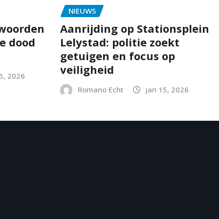
NIEUWS
twoorden
Aanrijding op Stationsplein
e dood
Lelystad: politie zoekt
getuigen en focus op
veiligheid
5, 2026
Romano Echt
jan 15, 2026