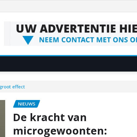
root effect
NIEUWS
De kracht van
microgewoonten: