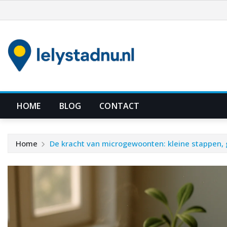
Ga
naar
de
inhoud
HOME
BLOG
CONTACT
Home
De kracht van microgewoonten: kleine stappen, g