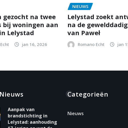
NIEUWS
 gezocht na twee
Lelystad zoekt an
s bij woningen aan
na de gewelddadig
in Lelystad
van Paweł
Echt
jan 16, 2026
Romano Echt
jan 1
 Nieuws
Categorieën
Aanpak van
Nieuws
brandstichting in
Lelystad: aanhouding