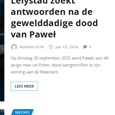
Lelystad zoekt
antwoorden na de
gewelddadige dood
van Paweł
Romano Echt
jan 15, 2026
0
Op dinsdag 30 september 2025 werd Paweł, een 40-
jarige man uit Polen, dood aangetroffen in zijn
woning aan de Maerlant…
LEES MEER
NIEUWS