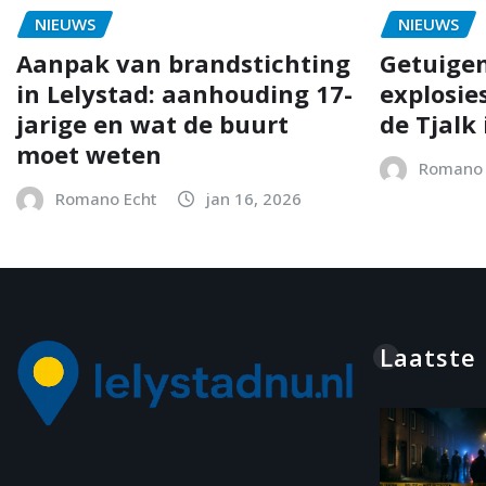
NIEUWS
NIEUWS
Aanpak van brandstichting
Getuigen
in Lelystad: aanhouding 17-
explosie
jarige en wat de buurt
de Tjalk 
moet weten
Romano 
Romano Echt
jan 16, 2026
Laatste