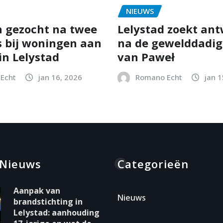
NIEUWS
 gezocht na twee
Lelystad zoekt an
s bij woningen aan
na de gewelddadig
in Lelystad
van Paweł
Echt
jan 16, 2026
Romano Echt
jan 1
 Nieuws
Categorieën
Aanpak van
Nieuws
brandstichting in
Lelystad: aanhouding