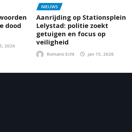
NIEUWS
twoorden
Aanrijding op Stationsplein
e dood
Lelystad: politie zoekt
getuigen en focus op
veiligheid
5, 2026
Romano Echt
jan 15, 2026