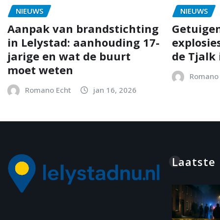
NIEUWS
NIEUWS
Aanpak van brandstichting
Getuigen
in Lelystad: aanhouding 17-
explosie
jarige en wat de buurt
de Tjalk 
moet weten
Romano 
Romano Echt
jan 16, 2026
Laatste