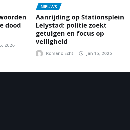
NIEUWS
twoorden
Aanrijding op Stationsplein
e dood
Lelystad: politie zoekt
getuigen en focus op
veiligheid
5, 2026
Romano Echt
jan 15, 2026