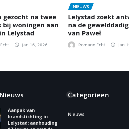
NIEUWS
 gezocht na twee
Lelystad zoekt an
s bij woningen aan
na de gewelddadig
in Lelystad
van Paweł
Echt
jan 16, 2026
Romano Echt
jan 1
 Nieuws
Categorieën
Aanpak van
Nieuws
brandstichting in
Lelystad: aanhouding