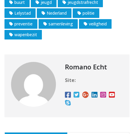
buurt
jeugd
jeugdstrafrecht
Lelystad
Nederland
politie
preventie
samenleving
veiligheid
wapenbezit
Romano Echt
Site: