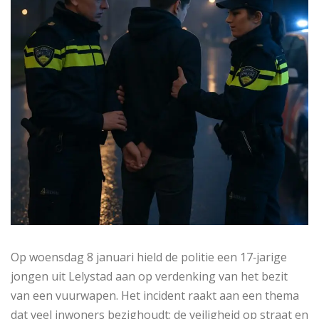
Op woensdag 8 januari hield de politie een 17‑jarige
jongen uit Lelystad aan op verdenking van het bezit
van een vuurwapen. Het incident raakt aan een thema
dat veel inwoners bezighoudt: de veiligheid op straat en