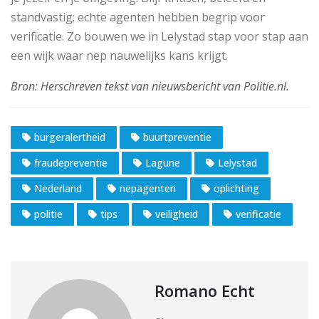
standvastig; echte agenten hebben begrip voor
verificatie. Zo bouwen we in Lelystad stap voor stap aan
een wijk waar nep nauwelijks kans krijgt.
burgeralertheid
buurtpreventie
fraudepreventie
Lagune
Lelystad
Nederland
nepagenten
oplichting
politie
tips
veiligheid
verificatie
Romano Echt