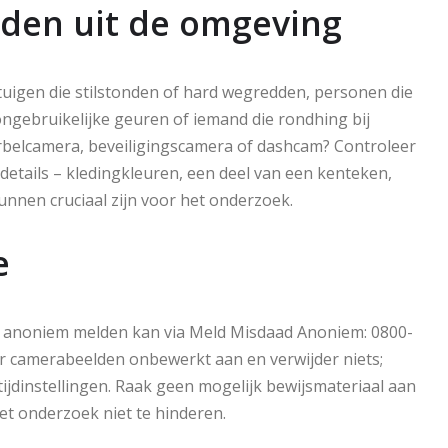
lden uit de omgeving
tuigen die stilstonden of hard wegredden, personen die
ongebruikelijke geuren of iemand die rondhing bij
urbelcamera, beveiligingscamera of dashcam? Controleer
etails – kledingkleuren, een deel van een kenteken,
kunnen cruciaal zijn voor het onderzoek.
e
ever anoniem melden kan via Meld Misdaad Anoniem: 0800-
Lever camerabeelden onbewerkt aan en verwijder niets;
tijdinstellingen. Raak geen mogelijk bewijsmateriaal aan
het onderzoek niet te hinderen.