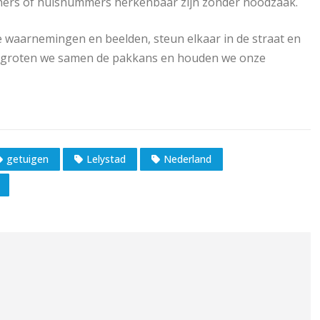
ners of huisnummers herkenbaar zijn zonder noodzaak.
je waarnemingen en beelden, steun elkaar in de straat en
 vergroten we samen de pakkans en houden we onze
getuigen
Lelystad
Nederland