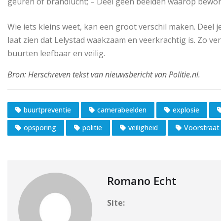
geuren of brandlucht; – Deel geen beelden waarop bewo
Wie iets kleins weet, kan een groot verschil maken. Deel 
laat zien dat Lelystad waakzaam en veerkrachtig is. Zo
buurten leefbaar en veilig.
buurtpreventie
camerabeelden
explosie
opsporing
politie
veiligheid
Voorstraat
Romano Echt
Site: