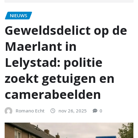
NIEUWS
Geweldsdelict op de
Maerlant in
Lelystad: politie
zoekt getuigen en
camerabeelden
Romano Echt
nov 26, 2025
0