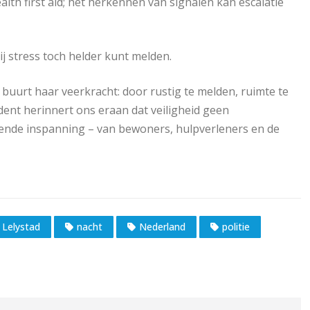
th first aid; het herkennen van signalen kan escalatie
 stress toch helder kunt melden.
 buurt haar veerkracht: door rustig te melden, ruimte te
ident herinnert ons eraan dat veiligheid geen
rende inspanning – van bewoners, hulpverleners en de
Lelystad
nacht
Nederland
politie