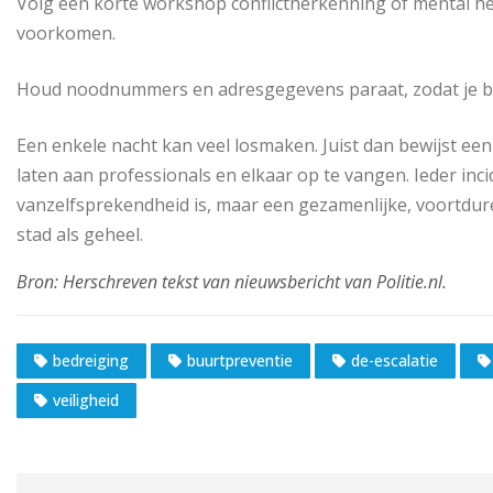
Volg een korte workshop conflictherkenning of mental heal
voorkomen.
Houd noodnummers en adresgegevens paraat, zodat je bij
Een enkele nacht kan veel losmaken. Juist dan bewijst een
laten aan professionals en elkaar op te vangen. Ieder inc
vanzelfsprekendheid is, maar een gezamenlijke, voortdu
stad als geheel.
bedreiging
buurtpreventie
de-escalatie
veiligheid