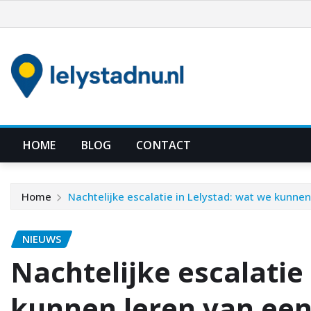
Ga
naar
de
inhoud
HOME
BLOG
CONTACT
Home
Nachtelijke escalatie in Lelystad: wat we kunne
NIEUWS
Nachtelijke escalatie
kunnen leren van ee