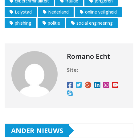
cybercriminaliteit
fraude
jongeren
Lelystad
Nederland
online veiligheid
phishing
politie
social engineering
Romano Echt
Site:
ANDER NIEUWS