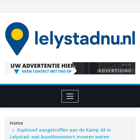
Ga
naar
de
inhoud
Home
Explosief aangetroffen aan de Kamp 43 in
Lelystad: wat buurtbewoners moeten weten