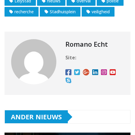
Lelystad
nieuws
overval
politie
recherche
Stadhuisplein
veiligheid
Romano Echt
Site:
ANDER NIEUWS