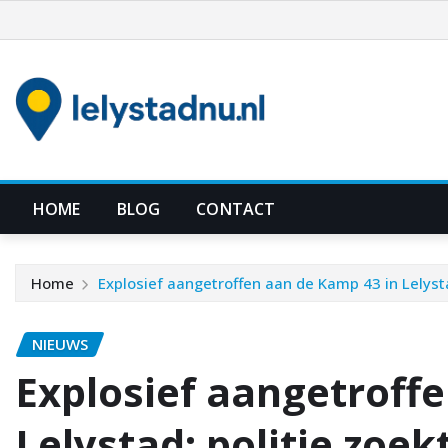
Ga
naar
de
inhoud
HOME
BLOG
CONTACT
Home
Explosief aangetroffen aan de Kamp 43 in Lelyst
NIEUWS
Explosief aangetroff
Lelystad: politie zoek