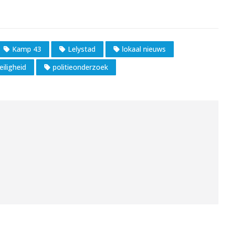
Kamp 43
Lelystad
lokaal nieuws
iligheid
politieonderzoek