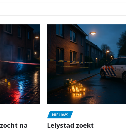
NIEUWS
zocht na
Lelystad zoekt