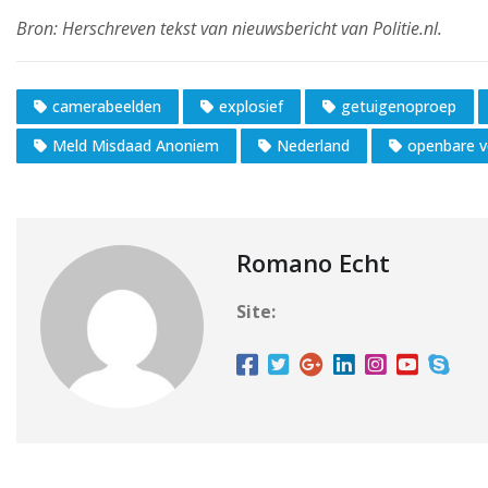
camerabeelden
explosief
getuigenoproep
Meld Misdaad Anoniem
Nederland
openbare ve
Romano Echt
Site: